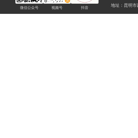
地址：昆明市
微信公众号
视频号
抖音
通知公告-云南省建设工程招标投标行业协会